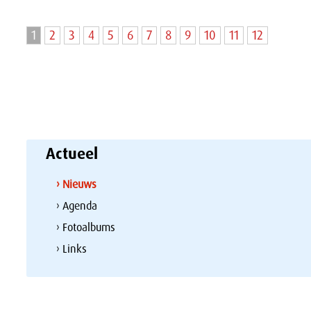
1
2
3
4
5
6
7
8
9
10
11
12
Actueel
› Nieuws
› Agenda
› Fotoalbums
› Links