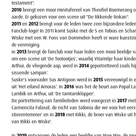
testament".
2010
brengt een mooi minitafereel van Theofiel Boemerang op
aarde. Er gekozen voor een scene uit "De tikkende tinkan".
2011
en
2012
brengt voor de leden twee zeer bijzondere lede
Fanclub-logo! In 2011 komt Suske met de S en Tobias en Schan
Wiske met een W. Fons van Dommelen heeft er ware kunstst
de vereniging.
in
2013
brengt de fanclub voor haar leden een mooi beeldje va
om een scene uit 'De Tootootjes', waarbij Vitamitje haar kinde
Arthur, de vliegende aap, werd in
2014
geportretteerd zoals hi
sissende sampan'.
Suske's voorvader Sus Antigoon werd in
2015
vereeuwigd in e
uit 'Het eiland Amoras'. In
2016
was het de beurt aan Papal La
Lambik en Arthur, uit 'De tamtamklopper'.
De portrettering van familieleden werd voorgezet in
2017
met 
Carmencita Falasol, de nicht van Sidonia die we voor het eerst
stierentemmer' en in
2018
met Rikki, de broer van Wiske uit 
van Rikki en Wiske'.
In
2019
ontvangen de leden een beeldje van Moe Mie, de moe