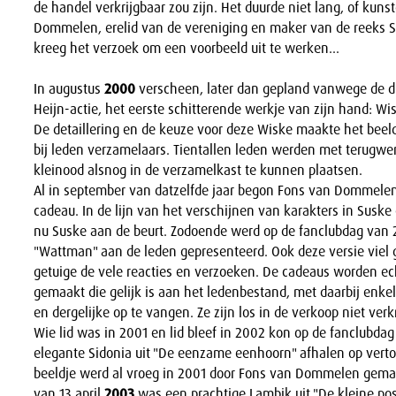
de handel verkrijgbaar zou zijn. Het duurde niet lang, of kun
Dommelen, erelid van de vereniging en maker van de reeks S
kreeg het verzoek om een voorbeeld uit te werken...
In augustus
2000
verscheen, later dan gepland vanwege de dr
Heijn-actie, het eerste schitterende werkje van zijn hand: Wis
De detaillering en de keuze voor deze Wiske maakte het beeld
bij leden verzamelaars. Tientallen leden werden met terugwe
kleinood alsnog in de verzamelkast te kunnen plaatsen.
Al in september van datzelfde jaar begon Fons van Dommelen
cadeau. In de lijn van het verschijnen van karakters in Sus
nu Suske aan de beurt. Zodoende werd op de fanclubdag van 2
"Wattman" aan de leden gepresenteerd. Ook deze versie viel 
getuige de vele reacties en verzoeken. De cadeaus worden ec
gemaakt die gelijk is aan het ledenbestand, met daarbij enk
en dergelijke op te vangen. Ze zijn los in de verkoop niet verkr
Wie lid was in 2001 en lid bleef in 2002 kon op de fanclubdag
elegante Sidonia uit "De eenzame eenhoorn" afhalen op vert
beeldje werd al vroeg in 2001 door Fons van Dommelen gema
van 13 april
2003
was een prachtige Lambik uit "De kleine post