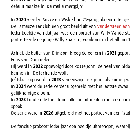
debuut maakte in 'De malle mergpijp'.
In
2020
vierden Suske en Wiske hun 75-jarig jubileum. Ter ge
De Fameuze Fanclub een groot beeld uit van
Vandersteen aan 
ledenbeeldje van dat jaar was een portret van Willy Vander
portretteerde de jonge Willy zoals hij voorkomt in het album 
Achiel, de butler van Krimson, kreeg de eer om in
2021
geport
Fons van Dommelen.
Hij werd in
2022
opgevolgd door Rosse John, de neef van Sidon
kennen in 'De lachende wolf'.
Jef Blaaskop werd in
2023
vereeuwigd in zijn rol als koning 
In
2024
werd de serie verder uitgebreid met het laatste dwaalli
gelijknamige album.
In
2025
konden de fans hun collectie uitbreiden met een port
spook.
De serie werd in
2026
uitgebreid met het portret van een "sta
De fanclub probeert ieder jaar een beeldje uitbrengen, waarbij