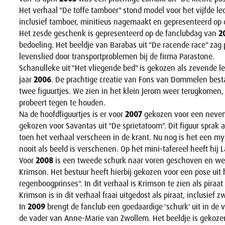
Het verhaal "De toffe tamboer" stond model voor het vijfde le
inclusief tamboer, minitieus nagemaakt en gepresenteerd op
Het zesde geschenk is gepresenteerd op de fanclubdag van
2
bedoeling. Het beeldje van Barabas uit "De racende race" zag pa
levenslied door transportproblemen bij de firma Parastone.
Schanulleke uit "Het vliegende bed" is gekozen als zevende l
jaar
2006
. De prachtige creatie van Fons van Dommelen bestaa
twee figuurtjes. We zien in het klein Jerom weer terugkomen,
probeert tegen te houden.
Na de hoofdfiguurtjes is er voor
2007
gekozen voor een nevenfi
gekozen voor Savantas uit "De sprietatoom". Dit figuur sprak a
toen het verhaal verscheen in de krant. Nu nog is het een mys
nooit als beeld is verschenen. Op het mini-tafereel heeft hij 
Voor
2008
is een tweede schurk naar voren geschoven en w
Krimson. Het bestuur heeft hierbij gekozen voor een pose uit 
regenboogprinses". In dit verhaal is Krimson te zien als piraa
Krimson is in dit verhaal fraai uitgedost als piraat, inclusief 
In
2009
brengt de fanclub een goedaardige 'schurk' uit in de
de vader van Anne-Marie van Zwollem. Het beeldje is gekozen