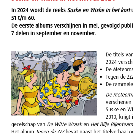
In 2024 wordt de reeks
Suske en Wiske in het kort
u
51 t/m 60.
De eerste albums verschijnen in mei, gevolgd publi
7 delen in september en november.
De titels va
2024 versch
De Meteoma
Tegen de ZZ
De rammelen
De Meteoma
verschenen 
Suske en Wi
2010, krijgt
gezelschap van
De Witte Wraak
en
Het Blije Bijenteam
Het album
Tegen de ZZZ
bevat naast het titelverhaal 