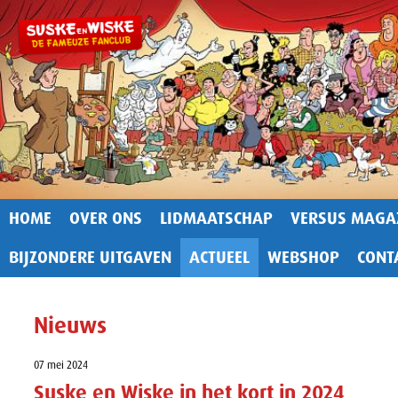
HOME
OVER ONS
LIDMAATSCHAP
VERSUS MAGA
BIJZONDERE UITGAVEN
ACTUEEL
WEBSHOP
CONT
Nieuws
07 mei 2024
Suske en Wiske in het kort in 2024