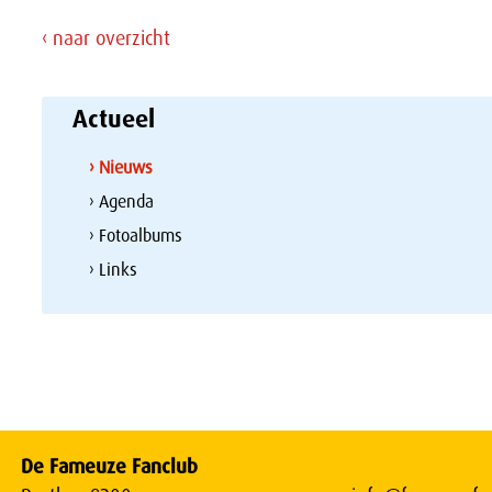
‹ naar overzicht
Actueel
› Nieuws
› Agenda
› Fotoalbums
› Links
De Fameuze Fanclub