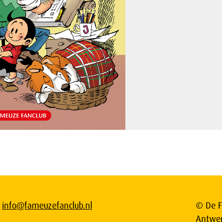
info@fameuzefanclub.nl
© De F
Antwe