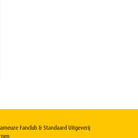
ameuze Fanclub & Standaard Uitgeverij
rpen