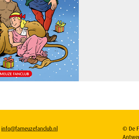
info@fameuzefanclub.nl
© De F
Antwe