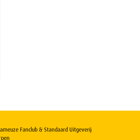
ameuze Fanclub & Standaard Uitgeverij
rpen