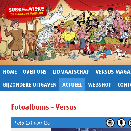
HOME
OVER ONS
LIDMAATSCHAP
VERSUS MAGA
BIJZONDERE UITGAVEN
ACTUEEL
WEBSHOP
CONT
Fotoalbums - Versus
Foto 131 van 155