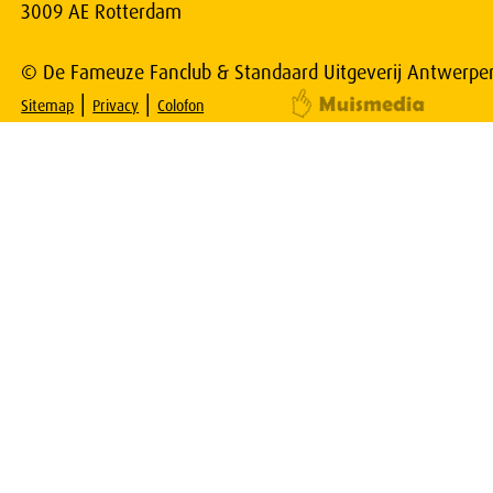
3009 AE Rotterdam
© De Fameuze Fanclub & Standaard Uitgeverij Antwerpe
|
|
Sitemap
Privacy
Colofon