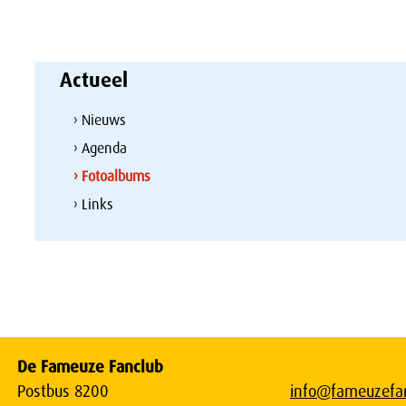
Actueel
› Nieuws
› Agenda
› Fotoalbums
› Links
De Fameuze Fanclub
Postbus 8200
info@fameuzefan