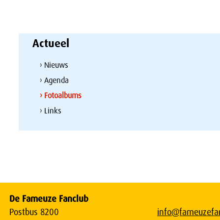
Actueel
› Nieuws
› Agenda
› Fotoalbums
› Links
De Fameuze Fanclub
Postbus 8200
info@fameuzefan