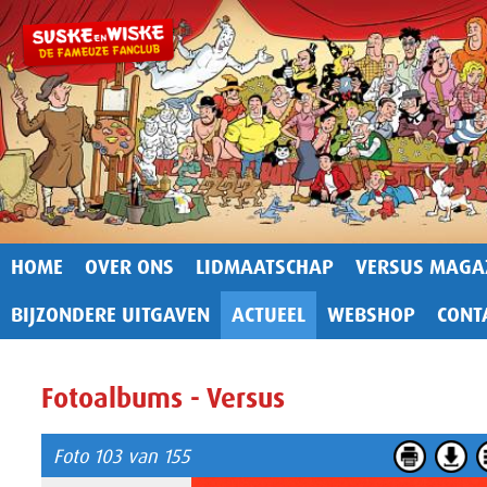
HOME
OVER ONS
LIDMAATSCHAP
VERSUS MAGA
BIJZONDERE UITGAVEN
ACTUEEL
WEBSHOP
CONT
Fotoalbums - Versus
Foto 103 van 155