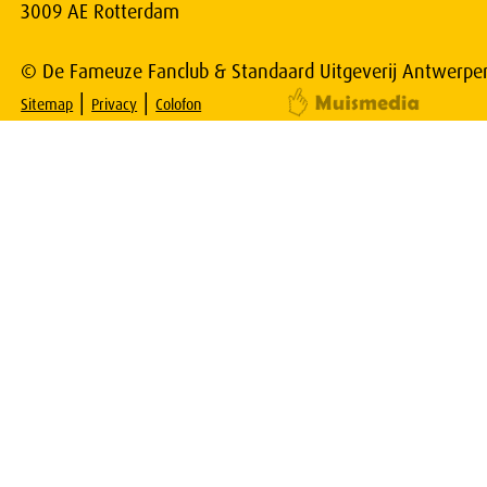
3009 AE Rotterdam
© De Fameuze Fanclub & Standaard Uitgeverij Antwerpe
|
|
Sitemap
Privacy
Colofon