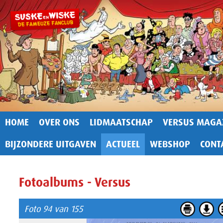
HOME
OVER ONS
LIDMAATSCHAP
VERSUS MAGA
BIJZONDERE UITGAVEN
ACTUEEL
WEBSHOP
CONT
Fotoalbums - Versus
Foto 94 van 155