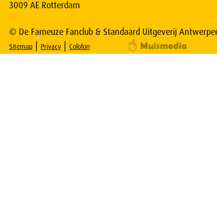
3009 AE Rotterdam
© De Fameuze Fanclub & Standaard Uitgeverij Antwerpe
|
|
Sitemap
Privacy
Colofon