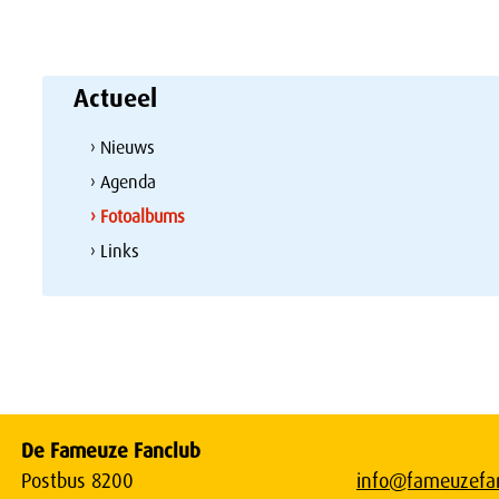
Actueel
› Nieuws
› Agenda
› Fotoalbums
› Links
De Fameuze Fanclub
Postbus 8200
info@fameuzefan