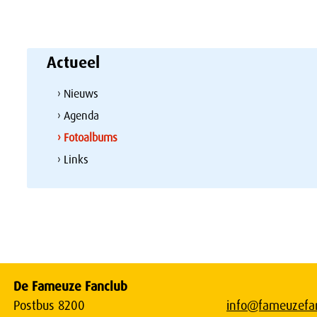
Actueel
› Nieuws
› Agenda
› Fotoalbums
› Links
De Fameuze Fanclub
Postbus 8200
info@fameuzefan