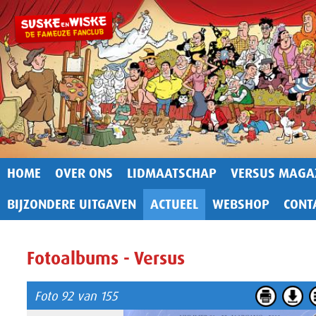
HOME
OVER ONS
LIDMAATSCHAP
VERSUS MAGA
BIJZONDERE UITGAVEN
ACTUEEL
WEBSHOP
CONT
Fotoalbums - Versus
Foto 92 van 155