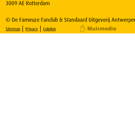
3009 AE Rotterdam
© De Fameuze Fanclub & Standaard Uitgeverij Antwerpe
|
|
Sitemap
Privacy
Colofon