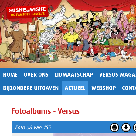
HOME
OVER ONS
LIDMAATSCHAP
VERSUS MAGA
BIJZONDERE UITGAVEN
ACTUEEL
WEBSHOP
CONT
Fotoalbums - Versus
Foto 68 van 155