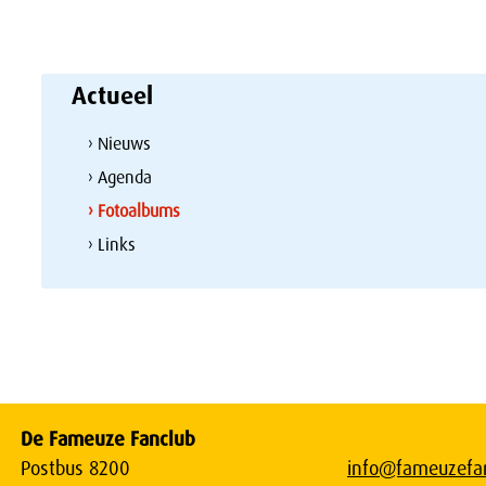
Actueel
› Nieuws
› Agenda
› Fotoalbums
› Links
De Fameuze Fanclub
Postbus 8200
info@fameuzefan