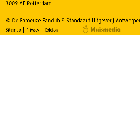
3009 AE Rotterdam
© De Fameuze Fanclub & Standaard Uitgeverij Antwerpe
|
|
Sitemap
Privacy
Colofon