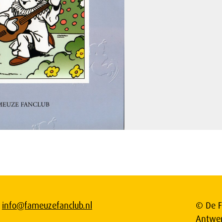
info@fameuzefanclub.nl
© De F
Antwe