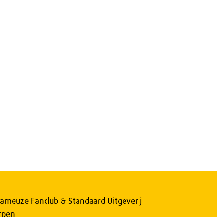
ameuze Fanclub & Standaard Uitgeverij
rpen