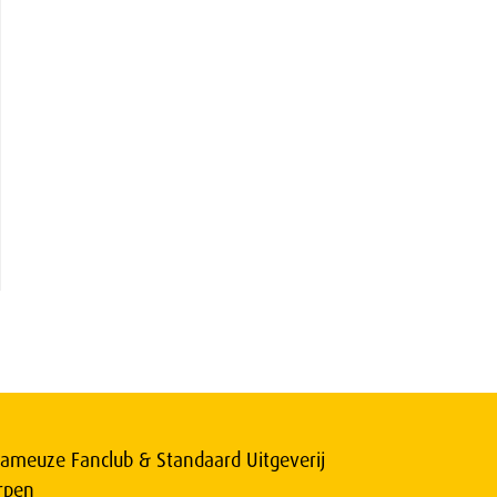
ameuze Fanclub & Standaard Uitgeverij
rpen