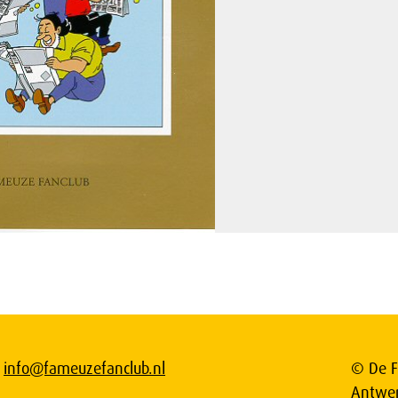
info@fameuzefanclub.nl
© De F
Antwe