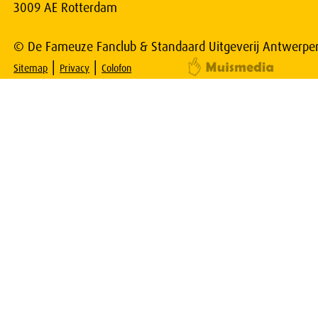
3009 AE Rotterdam
© De Fameuze Fanclub & Standaard Uitgeverij Antwerpe
|
|
Sitemap
Privacy
Colofon