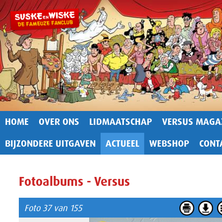
HOME
OVER ONS
LIDMAATSCHAP
VERSUS MAGA
BIJZONDERE UITGAVEN
ACTUEEL
WEBSHOP
CONT
Fotoalbums - Versus
Foto 37 van 155