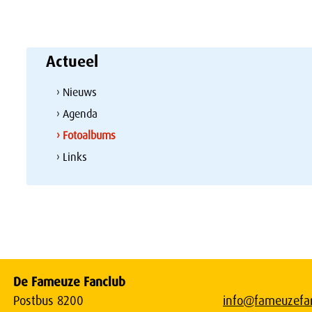
Actueel
› Nieuws
› Agenda
› Fotoalbums
› Links
De Fameuze Fanclub
Postbus 8200
info@fameuzefan