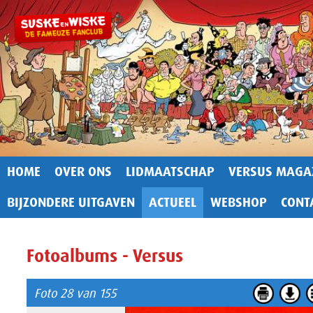
HOME
OVER ONS
LIDMAATSCHAP
VERSUS MAGA
BIJZONDERE UITGAVEN
ACTUEEL
WEBSHOP
CONT
Fotoalbums - Versus
Foto 28 van 155