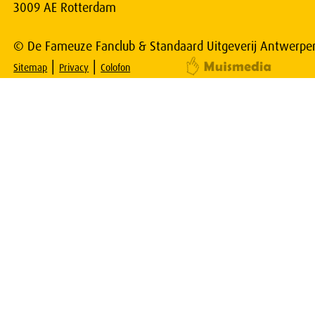
3009 AE Rotterdam
© De Fameuze Fanclub & Standaard Uitgeverij Antwerpe
|
|
Sitemap
Privacy
Colofon