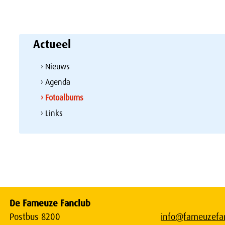
Actueel
› Nieuws
› Agenda
› Fotoalbums
› Links
De Fameuze Fanclub
Postbus 8200
info@fameuzefan