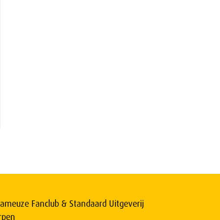
ameuze Fanclub & Standaard Uitgeverij
rpen