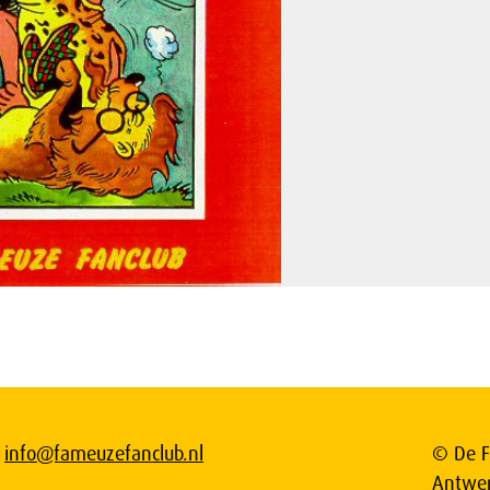
info@fameuzefanclub.nl
© De F
Antwe