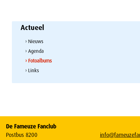
Actueel
› Nieuws
› Agenda
› Fotoalbums
› Links
De Fameuze Fanclub
Postbus 8200
info@fameuzefan