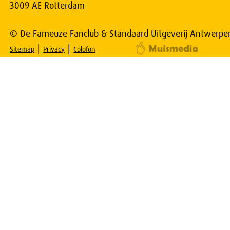
3009 AE Rotterdam
© De Fameuze Fanclub & Standaard Uitgeverij Antwerpe
|
|
Sitemap
Privacy
Colofon