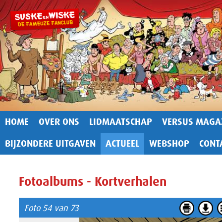
HOME
OVER ONS
LIDMAATSCHAP
VERSUS MAGA
BIJZONDERE UITGAVEN
ACTUEEL
WEBSHOP
CONT
Fotoalbums - Kortverhalen
Foto 54 van 73