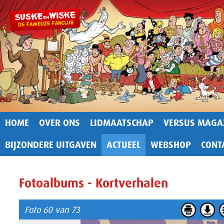
HOME
OVER ONS
LIDMAATSCHAP
VERSUS MAGA
BIJZONDERE UITGAVEN
ACTUEEL
WEBSHOP
CONT
Fotoalbums - Kortverhalen
Foto 60 van 73