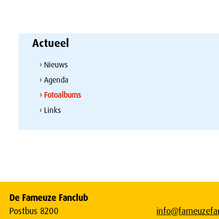
Actueel
› Nieuws
› Agenda
› Fotoalbums
› Links
De Fameuze Fanclub
Postbus 8200
info@fameuzefan