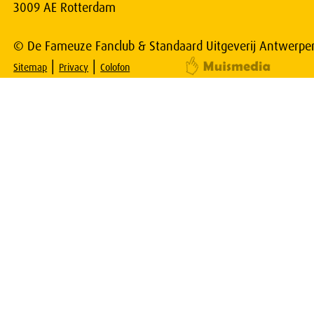
3009 AE Rotterdam
© De Fameuze Fanclub & Standaard Uitgeverij Antwerpe
|
|
Sitemap
Privacy
Colofon