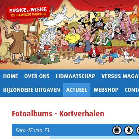
HOME
OVER ONS
LIDMAATSCHAP
VERSUS MAGA
BIJZONDERE UITGAVEN
ACTUEEL
WEBSHOP
CONT
Fotoalbums - Kortverhalen
Foto 47 van 73