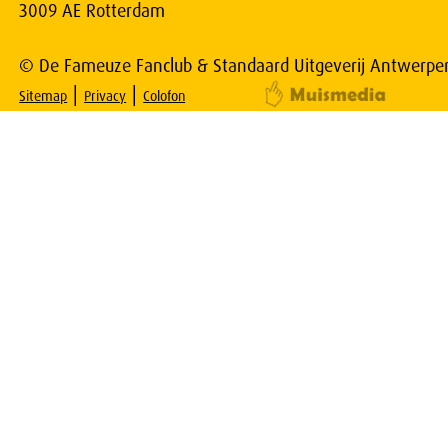
3009 AE Rotterdam
© De Fameuze Fanclub & Standaard Uitgeverij Antwerpe
|
|
Sitemap
Privacy
Colofon