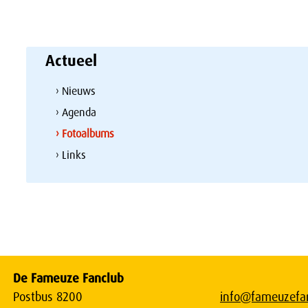
Actueel
› Nieuws
› Agenda
› Fotoalbums
› Links
De Fameuze Fanclub
Postbus 8200
info@fameuzefan