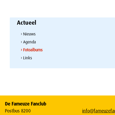
Actueel
› Nieuws
› Agenda
› Fotoalbums
› Links
De Fameuze Fanclub
Postbus 8200
info@fameuzefan