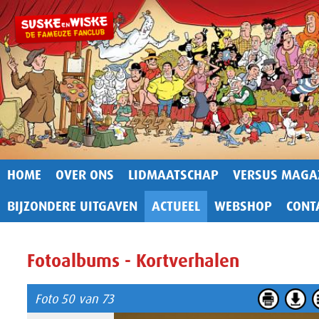
HOME
OVER ONS
LIDMAATSCHAP
VERSUS MAGA
BIJZONDERE UITGAVEN
ACTUEEL
WEBSHOP
CONT
Fotoalbums - Kortverhalen
Foto 50 van 73