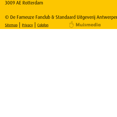
3009 AE Rotterdam
© De Fameuze Fanclub & Standaard Uitgeverij Antwerpe
|
|
Sitemap
Privacy
Colofon