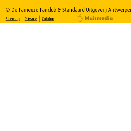
© De Fameuze Fanclub & Standaard Uitgeverij Antwerpe
|
|
Sitemap
Privacy
Colofon