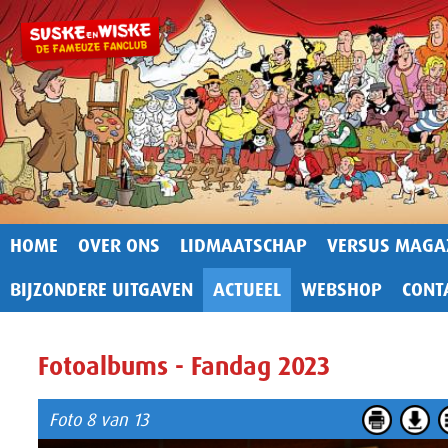
HOME
OVER ONS
LIDMAATSCHAP
VERSUS MAGA
BIJZONDERE UITGAVEN
ACTUEEL
WEBSHOP
CONT
Fotoalbums - Fandag 2023
Foto 8 van 13