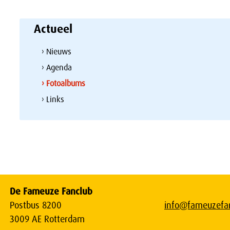
Actueel
› Nieuws
› Agenda
› Fotoalbums
› Links
De Fameuze Fanclub
Postbus 8200
info@fameuzefan
3009 AE Rotterdam