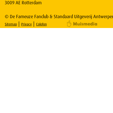
3009 AE Rotterdam
© De Fameuze Fanclub & Standaard Uitgeverij Antwerpe
|
|
Sitemap
Privacy
Colofon