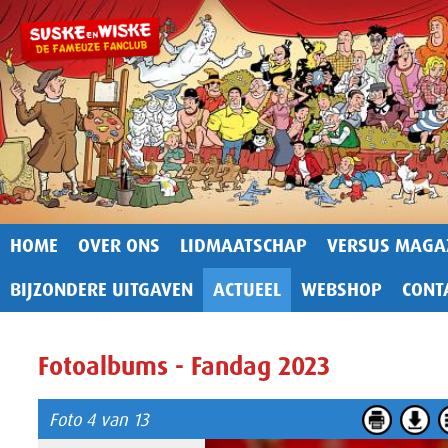
HOME
OVER ONS
LIDMAATSCHAP
VERSUS MAGA
BIJZONDERE UITGAVEN
ACTUEEL
WEBSHOP
CONT
Fotoalbums - Fandag 2023
Foto 4 van 13