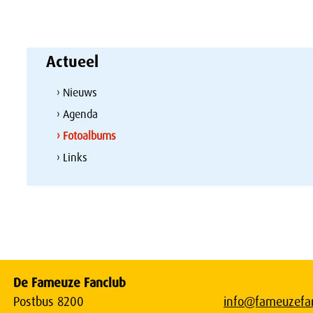
Actueel
› Nieuws
› Agenda
› Fotoalbums
› Links
De Fameuze Fanclub
Postbus 8200
info@fameuzefan