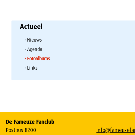
Actueel
› Nieuws
› Agenda
› Fotoalbums
› Links
De Fameuze Fanclub
Postbus 8200
info@fameuzefan