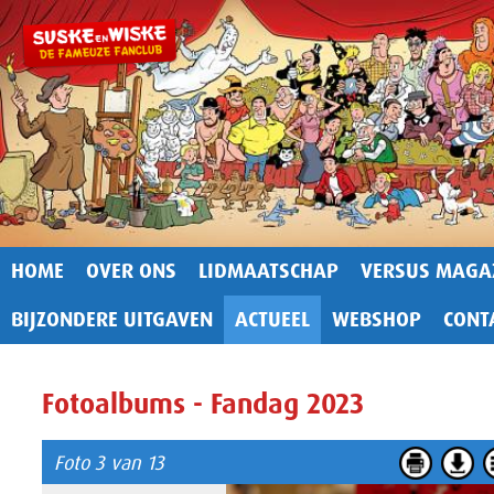
HOME
OVER ONS
LIDMAATSCHAP
VERSUS MAGA
BIJZONDERE UITGAVEN
ACTUEEL
WEBSHOP
CONT
Fotoalbums - Fandag 2023
Foto 3 van 13