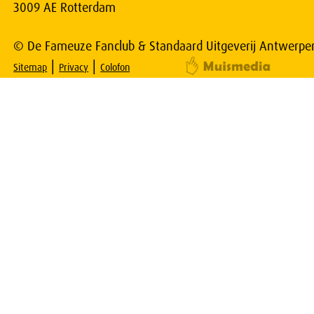
3009 AE Rotterdam
© De Fameuze Fanclub & Standaard Uitgeverij Antwerpe
|
|
Sitemap
Privacy
Colofon