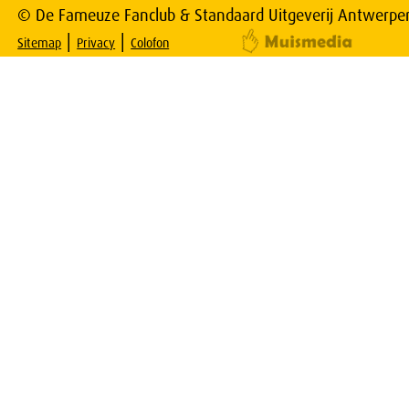
© De Fameuze Fanclub & Standaard Uitgeverij Antwerpe
|
|
Sitemap
Privacy
Colofon