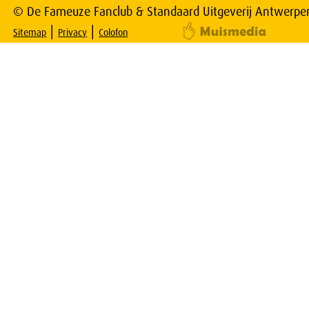
© De Fameuze Fanclub & Standaard Uitgeverij Antwerpe
|
|
Sitemap
Privacy
Colofon