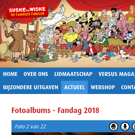
HOME
OVER ONS
LIDMAATSCHAP
VERSUS MAGA
BIJZONDERE UITGAVEN
ACTUEEL
WEBSHOP
CONT
Fotoalbums - Fandag 2018
Foto 2 van 22