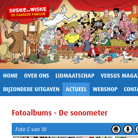
HOME
OVER ONS
LIDMAATSCHAP
VERSUS MAGA
BIJZONDERE UITGAVEN
ACTUEEL
WEBSHOP
CONT
Fotoalbums - De sonometer
Foto 5 van 10