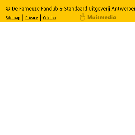
© De Fameuze Fanclub & Standaard Uitgeverij Antwerpe
|
|
Sitemap
Privacy
Colofon