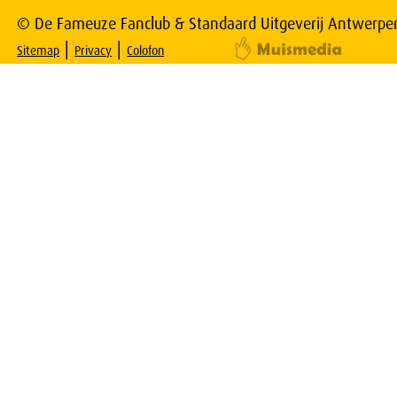
© De Fameuze Fanclub & Standaard Uitgeverij Antwerpe
|
|
Sitemap
Privacy
Colofon