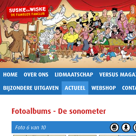
HOME
OVER ONS
LIDMAATSCHAP
VERSUS MAGA
BIJZONDERE UITGAVEN
ACTUEEL
WEBSHOP
CONT
Fotoalbums - De sonometer
Foto 6 van 10