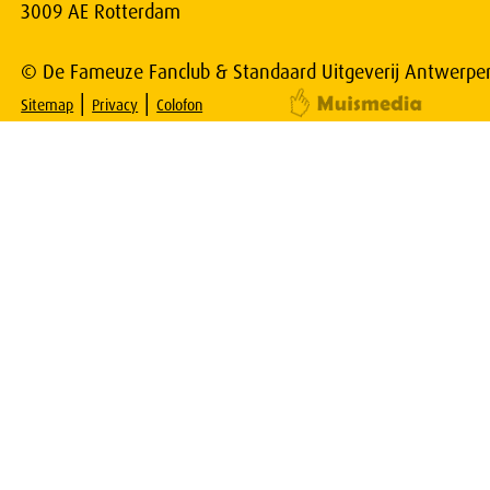
3009 AE Rotterdam
© De Fameuze Fanclub & Standaard Uitgeverij Antwerpe
|
|
Sitemap
Privacy
Colofon