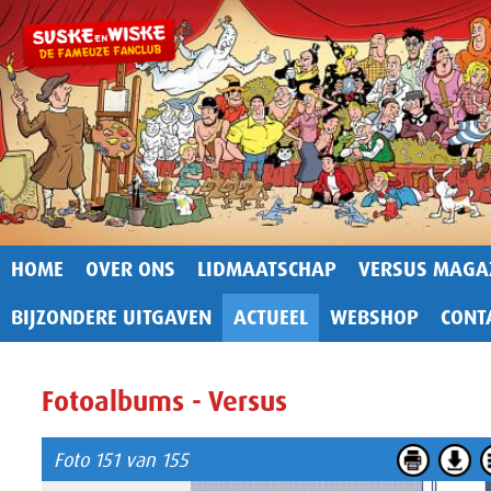
HOME
OVER ONS
LIDMAATSCHAP
VERSUS MAGA
BIJZONDERE UITGAVEN
ACTUEEL
WEBSHOP
CONT
Fotoalbums - Versus
Foto 151 van 155