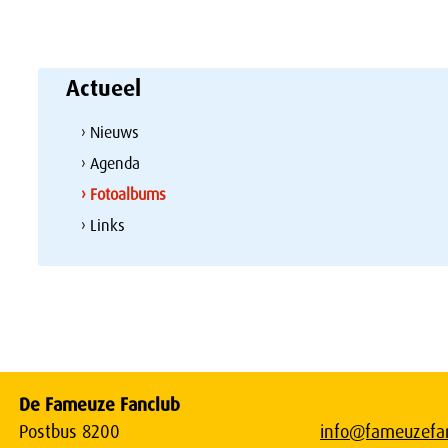
Actueel
› Nieuws
› Agenda
› Fotoalbums
› Links
De Fameuze Fanclub
Postbus 8200
info@fameuzefan