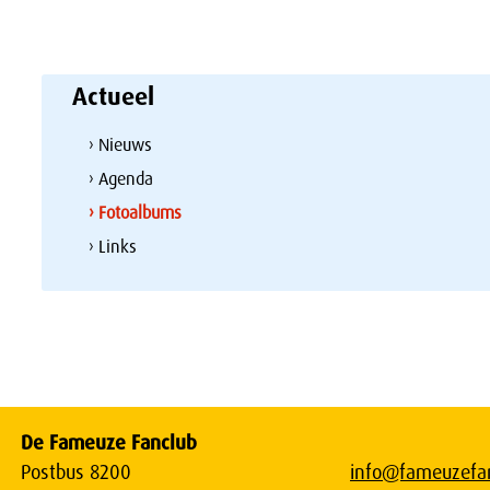
Actueel
› Nieuws
› Agenda
› Fotoalbums
› Links
De Fameuze Fanclub
Postbus 8200
info@fameuzefan