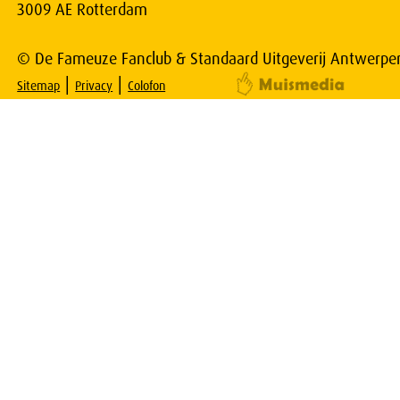
3009 AE Rotterdam
© De Fameuze Fanclub & Standaard Uitgeverij Antwerpe
|
|
Sitemap
Privacy
Colofon