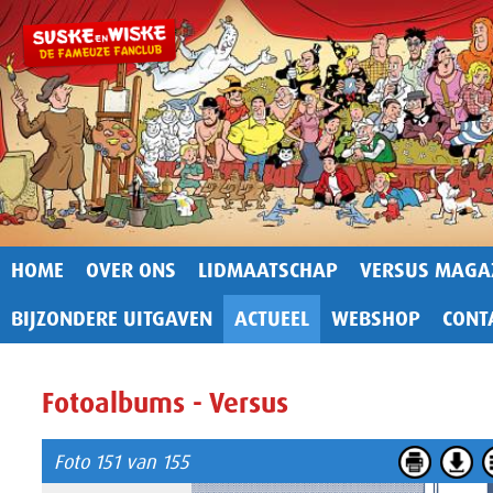
HOME
OVER ONS
LIDMAATSCHAP
VERSUS MAGA
BIJZONDERE UITGAVEN
ACTUEEL
WEBSHOP
CONT
Fotoalbums - Versus
Foto 151 van 155