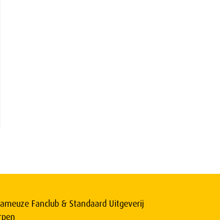
ameuze Fanclub & Standaard Uitgeverij
rpen