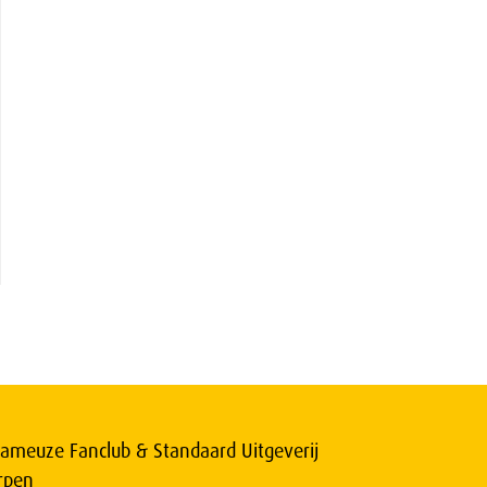
ameuze Fanclub & Standaard Uitgeverij
rpen