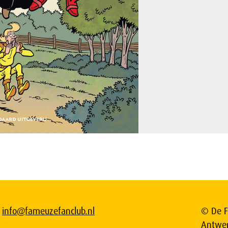
info@fameuzefanclub.nl
© De F
Antwe