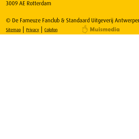
3009 AE Rotterdam
© De Fameuze Fanclub & Standaard Uitgeverij Antwerpe
|
|
Sitemap
Privacy
Colofon