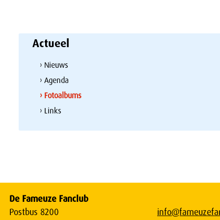
Actueel
› Nieuws
› Agenda
› Fotoalbums
› Links
De Fameuze Fanclub
Postbus 8200
info@fameuzefan