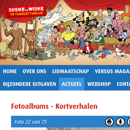
HOME
OVER ONS
LIDMAATSCHAP
VERSUS MAGA
BIJZONDERE UITGAVEN
ACTUEEL
WEBSHOP
CONT
Fotoalbums - Kortverhalen
Foto 22 van 73